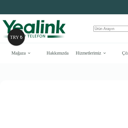
Skip
to
content
No
TRY ₺
results
Mağaza
Hakkımızda
Hizmetlerimiz
Çö