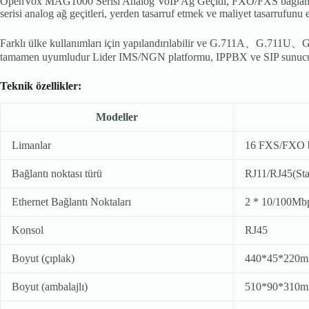
OpenVox MAG1000 Serisi Analog VoIP Ağ Geçidi, FXO/FXS bağlantı 
serisi analog ağ geçitleri, yerden tasarruf etmek ve maliyet tasarrufun
Farklı ülke kullanımları için yapılandırılabilir ve G.711A、G.711U
tamamen uyumludur Lider IMS/NGN platformu, IPPBX ve SIP sunucuları
Teknik özellikler:
Modeller
Limanlar
16 FXS/FXO ba
Bağlantı noktası türü
RJ11/RJ45(Sta
Ethernet Bağlantı Noktaları
2 * 10/100Mbp
Konsol
RJ45
Boyut (çıplak)
440*45*220
Boyut (ambalajlı)
510*90*310