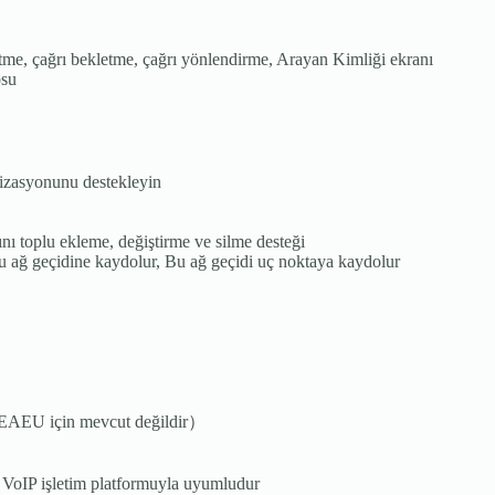
etme, çağrı bekletme, çağrı yönlendirme, Arayan Kimliği ekranı
osu
izasyonunu destekleyin
nı toplu ekleme, değiştirme ve silme desteği
u ağ geçidine kaydolur, Bu ağ geçidi uç noktaya kaydolur
AEU için mevcut değildir）
VoIP işletim platformuyla uyumludur