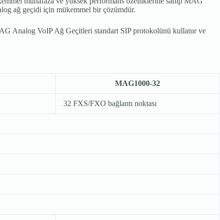
ükemmel muhafaza ve yüksek performans
özelliklerine
sahip MAG
 analog ağ geçidi için mükemmel bir çözümdür.
 Analog VoIP Ağ Geçitleri standart SIP protokolünü kullanır ve
MAG1000-32
32 FXS/FXO bağlantı noktası