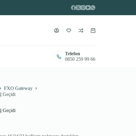
Shopping
cart
Telefon
0850 259 99 66
FXO Gateway
 Geçidi
 Geçidi