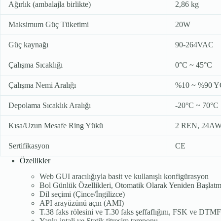
Ağırlık (ambalajla birlikte)
2,86 kg
Maksimum Güç Tüketimi
20W
Güç kaynağı
90-264VAC
Çalışma Sıcaklığı
0°C ~ 45°C
Çalışma Nemi Aralığı
%10 ~ %90
Depolama Sıcaklık Aralığı
-20°C ~ 70°C
Kısa/Uzun Mesafe Ring Yükü
2 REN, 24AWG
Sertifikasyon
CE
Özellikler
Web GUI aracılığıyla basit ve kullanışlı konfigürasyon
Bol Günlük Özellikleri, Otomatik Olarak Yeniden Başlatm
Dil seçimi (Çince/İngilizce)
API arayüzünü açın (AMI)
T.38 faks rölesini ve T.30 faks şeffaflığını, FSK ve DTMF si
Yankı iptali ve Statik titreşim tamponu