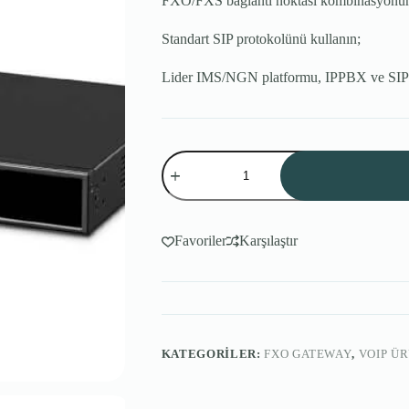
FXO/FXS bağlantı noktası kombinasyonunun
Standart SIP protokolünü kullanın;
Lider IMS/NGN platformu, IPPBX ve SIP 
OpenVox
MAG1000-
240
Serisi
Analog
Ağ
Favoriler
Karşılaştır
Geçidi
adet
KATEGORILER:
FXO GATEWAY
,
VOIP Ü