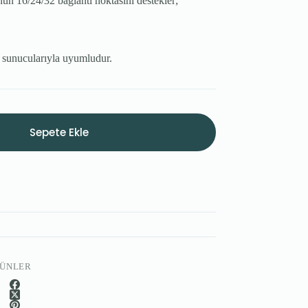
 16/24/32 bağlantı noktasını destekler;
sunucularıyla uyumludur.
Sepete Ekle
RÜNLER