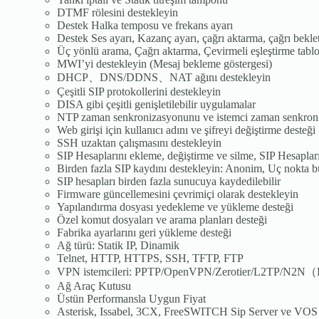
DTMF rölesini destekleyin
Destek Halka temposu ve frekans ayarı
Destek Ses ayarı, Kazanç ayarı, çağrı aktarma, çağrı bekl
Üç yönlü arama, Çağrı aktarma, Çevirmeli eşleştirme tabl
MWI’yi destekleyin (Mesaj bekleme göstergesi)
DHCP、DNS/DDNS、NAT ağını destekleyin
Çeşitli SIP protokollerini destekleyin
DISA gibi çeşitli genişletilebilir uygulamalar
NTP zaman senkronizasyonunu ve istemci zaman senkron
Web girişi için kullanıcı adını ve şifreyi değiştirme desteği
SSH uzaktan çalışmasını destekleyin
SIP Hesaplarını ekleme, değiştirme ve silme, SIP Hesapları
Birden fazla SIP kaydını destekleyin: Anonim, Uç nokta b
SIP hesapları birden fazla sunucuya kaydedilebilir
Firmware güncellemesini çevrimiçi olarak destekleyin
Yapılandırma dosyası yedekleme ve yükleme desteği
Özel komut dosyaları ve arama planları desteği
Fabrika ayarlarını geri yükleme desteği
Ağ türü: Statik IP, Dinamik
Telnet, HTTP, HTTPS, SSH, TFTP, FTP
VPN istemcileri: PPTP/OpenVPN/Zerotier/L2TP/N2N（E
Ağ Araç Kutusu
Üstün Performansla Uygun Fiyat
Asterisk, Issabel, 3CX, FreeSWITCH Sip Server ve VOS 