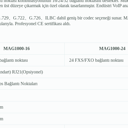
noktası kombinasyonunun 16/24/32 bağlantı noktasını destekler. M
u en üst düzeye çıkarmak için özel olarak tasarlanmıştır. Endüstri VoIP
、G.729、G.722、G.726、ILBC dahil geniş bir codec seçeneği sunar. MAG
yla. Profesyonel CE sertifikası aldı.
MAG1000-16
MAG1000-24
ğlantı noktası
24 FXS/FXO bağlantı noktası
ndart) RJ21(Opsiyonel)
s Bağlantı Noktaları
mm
mm