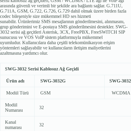
serisi kablosuz ağ geçitleri, GSM / WCDMA / LTE ağı ile VoIP ağı
arasında güvenli ve verimli bir şekilde ara bağlantı sağlar.
G.711U,
G.711A, GSM, G.722, G.726, G.729 dahil olmak üzere birden fazla
codec bileşeniyle size mükemmel HD ses hizmeti
sunabilir.
Ürünlerimiz SMS mesajlarının gönderilmesini, alınmasını,
grup gönderimini ve E-postaya SMS gönderilmesini destekler.
SWG-
3032 serisi ağ geçitleri Asterisk, 3CX, FreePBX, FreeSWITCH SIP
sunucusu ve VOS VoIP sistem platformuyla mükemmel
uyumludur.
Kullanıcılara daha çeşitli telekomünikasyon erişim
yöntemleri sağlayabilir ve kullanıcıların iletişim maliyetlerini
azaltmasına yardımcı olur.
SWG-3032 Serisi Kablosuz Ağ Geçidi
Ürün adı
SWG-3032G
SWG-303
Modül Türü
GSM
WCDMA 
Modül
32
Numarası
Kanal
32
numarası