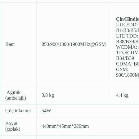
Çin/Hindis
LTE FDD:
B1/B3/B5/
LTE TDD:
B38/B39/B
Bant
850/900/1800/1900MHz@GSM
WCDMA: 
TD-SCDM
B34/B39
CDMA: B
GSM:
900/1800
Ağırlık
3,8 kg
4,4 kg
(ambalajlı)
Güç tüketimi
54W
Boyut
440mm*45mm*220mm
(çıplak)