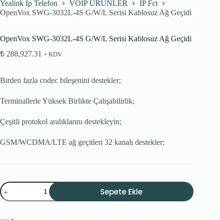
Yealink Ip Telefon
VOIP ÜRÜNLER
IP Fct
OpenVox SWG-3032L-4S G/W/L Serisi Kablosuz Ağ Geçidi
OpenVox SWG-3032L-4S G/W/L Serisi Kablosuz Ağ Geçidi
₺
288,927.31
+ KDV
Birden fazla codec bileşenini destekler;
Terminallerle Yüksek Birlikte Çalışabilirlik;
Çeşitli protokol aralıklarını destekleyin;
GSM/WCDMA/LTE ağ geçitleri 32 kanalı destekler;
OpenVox
Sepete Ekle
SWG-
3032L-
4S
G/W/L