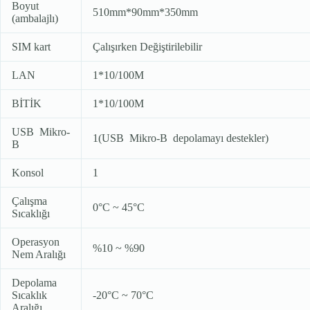
Boyut
510mm*90mm*350mm
(ambalajlı)
SIM kart
Çalışırken Değiştirilebilir
LAN
1*10/100M
BİTİK
1*10/100M
USB
Mikro-
1(USB
Mikro-B
depolamayı destekler)
B
Konsol
1
Çalışma
0°C ~ 45°C
Sıcaklığı
Operasyon
%10 ~ %90
Nem Aralığı
Depolama
Sıcaklık
-20°C ~ 70°C
Aralığı