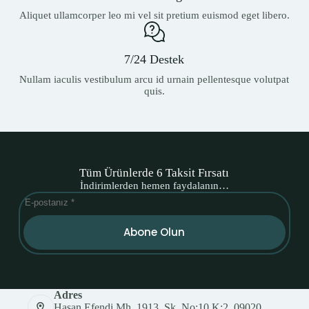
Aliquet ullamcorper leo mi vel sit pretium euismod eget libero.
7/24 Destek
Nullam iaculis vestibulum arcu id urnain pellentesque volutpat
quis.
Tüm Ürünlerde 6 Taksit Fırsatı
İndirimlerden hemen faydalanın…
Abone Olun
Adres
Hasan Efendi Mh, 1913. Sk. No:10 K:2, 09020