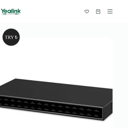
Skip
to
content
Shopping
cart
TRY ₺