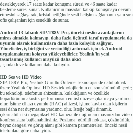
destekleyerek 17 saate kadar konuşma süresi ve 46 saate kadar
bekleme süresi sunar. Kullanıcının masadan kalkıp konuşmaya devam
etmesini sağlayarak, kristal netliğinde sesli iletişim sağlamanın yanı sıra
ofis çalışanları için esneklik de sunar.
Android 13 tabanlı SIP-T88V Pro, önceki neslin avantajlarını
miras almakla kalmayıp, daha fazla üçüncü taraf uygulamayla da
uyumlu olarak kullanıcılara daha fazla kolaylık sağlıyor.
Yöneticiler, iş birliğini ve verimliliği artırmak için ek Android
uygulamalarını kolayca yükleyebilirler. Yealink’in yeni
tasarlanmış kullanıcı arayüzü daha akıcı
, iş odaklı ve kullanımı daha kolaydır.
HD Ses ve HD Video
SIP-T88V Pro, Yealink Gürültü Önleme Teknolojisi de dahil olmak
üzere Yealink Optimal HD Ses teknolojilerinin en son sürümünü içerir;
bu teknoloji, telefonun ahizesinin, kulaklığının ve özellikle
hoparlörünün akustik performansını en üst düzeye çıkarmaya yardımcı
olur. İşitme cihazı uyumlu (HAC) ahizesi, işitme kaybı olan kişilerin
sesi daha net duymasına yardımcı olur. İsteğe bağlı dinamik,
çıkarılabilir iki megapiksel HD kamera ile doğrudan masanızdan video
konferanslara bağlanabilirsiniz. Pozlama, gürültü noktası, çözünürlük,
beyaz dengesi ve görüş alanı gibi kamera parametreleri, önceki nesil
telefonlara göre daha iyidir.