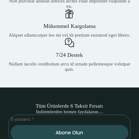
Non pulvinar aenean ultrices lectus vitae imperdiet vulputate a
eu.
Mükemmel Kargolama
Aliquet ullamcorper leo mi vel sit pretium euismod eget libero.
7/24 Destek
Nullam iaculis vestibulum arcu id urnain pellentesque volutpat
quis.
Tüm Ürünlerde 6 Taksit Fırsatı
İndirimlerden hemen faydalanın…
Abone Olun