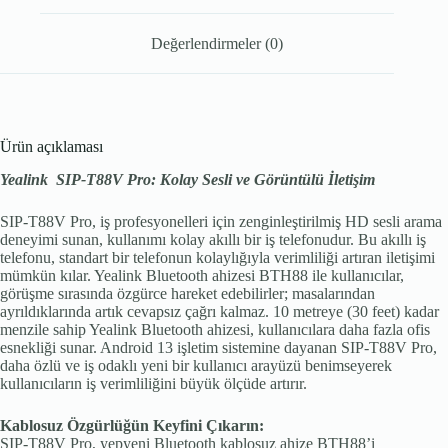
Değerlendirmeler (0)
Ürün açıklaması
Yealink
SIP-T88V Pro: Kolay Sesli ve Görüntülü İletişim
SIP-T88V Pro, iş profesyonelleri için zenginleştirilmiş HD sesli arama
deneyimi sunan, kullanımı kolay akıllı bir iş telefonudur. Bu akıllı iş
telefonu, standart bir telefonun kolaylığıyla verimliliği artıran iletişimi
mümkün kılar. Yealink Bluetooth ahizesi BTH88 ile kullanıcılar,
görüşme sırasında özgürce hareket edebilirler; masalarından
ayrıldıklarında artık cevapsız çağrı kalmaz. 10 metreye (30 feet) kadar
menzile sahip Yealink Bluetooth ahizesi, kullanıcılara daha fazla ofis
esnekliği sunar. Android 13 işletim sistemine dayanan SIP-T88V Pro,
daha özlü ve iş odaklı yeni bir kullanıcı arayüzü benimseyerek
kullanıcıların iş verimliliğini büyük ölçüde artırır.
Kablosuz Özgürlüğün Keyfini Çıkarın:
SIP-T88V Pro, yepyeni Bluetooth kablosuz ahize BTH88’i