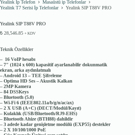
Yealink Ip Telefon
Masaüstü ip Telefonlar
Yealink T7 Serisi İp Telefonlar
Yealink SIP T88V PRO
Yealink SIP T88V PRO
₺
28,546.85
+ KDV
Teknik Özellikler
–
16 VoIP hesabı
– 7″ (1024 x 600) kapasitif ayarlanabilir dokunmatik
ekran, arka aydınlatmalı
– Android 13 – TEE Şifreleme
– Optima HD Ses – Akustik Kalkan
– 2MP Kamera
– 84 DSSKeys
– Bluetooth (5.0)
– Wi-Fi 6 (IEEE802.11a/b/g/n/ac/ax)
– 2 X USB (A+C) (DECT/Modül/Kayıt)
– Kulaklık (USB/Bluetooth/RJ9-EHS)
– Bluetooth Ahize (BTH88) dahildir
– 3 adede kadar genişletme modülü (EXP55) destekler
– 2 X 10/100/1000 PoE