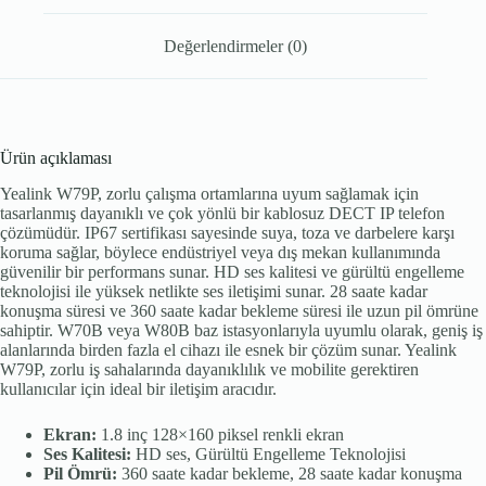
Değerlendirmeler (0)
Ürün açıklaması
Yealink W79P, zorlu çalışma ortamlarına uyum sağlamak için
tasarlanmış dayanıklı ve çok yönlü bir kablosuz DECT IP telefon
çözümüdür. IP67 sertifikası sayesinde suya, toza ve darbelere karşı
koruma sağlar, böylece endüstriyel veya dış mekan kullanımında
güvenilir bir performans sunar. HD ses kalitesi ve gürültü engelleme
teknolojisi ile yüksek netlikte ses iletişimi sunar. 28 saate kadar
konuşma süresi ve 360 saate kadar bekleme süresi ile uzun pil ömrüne
sahiptir. W70B veya W80B baz istasyonlarıyla uyumlu olarak, geniş iş
alanlarında birden fazla el cihazı ile esnek bir çözüm sunar. Yealink
W79P, zorlu iş sahalarında dayanıklılık ve mobilite gerektiren
kullanıcılar için ideal bir iletişim aracıdır.
Ekran:
1.8 inç 128×160 piksel renkli ekran
Ses Kalitesi:
HD ses, Gürültü Engelleme Teknolojisi
Pil Ömrü:
360 saate kadar bekleme, 28 saate kadar konuşma