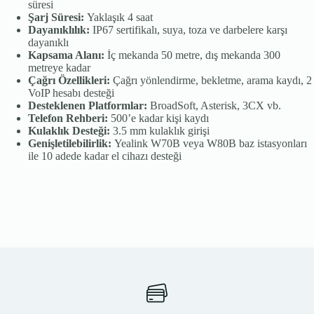
süresi
Şarj Süresi:
Yaklaşık 4 saat
Dayanıklılık:
IP67 sertifikalı, suya, toza ve darbelere karşı
dayanıklı
Kapsama Alanı:
İç mekanda 50 metre, dış mekanda 300
metreye kadar
Çağrı Özellikleri:
Çağrı yönlendirme, bekletme, arama kaydı, 2
VoIP hesabı desteği
Desteklenen Platformlar:
BroadSoft, Asterisk, 3CX vb.
Telefon Rehberi:
500’e kadar kişi kaydı
Kulaklık Desteği:
3.5 mm kulaklık girişi
Genişletilebilirlik:
Yealink W70B veya W80B baz istasyonları
ile 10 adede kadar el cihazı desteği