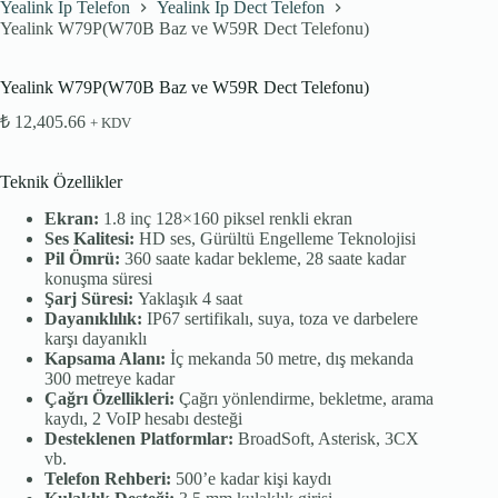
Yealink Ip Telefon
Yealink İp Dect Telefon
Yealink W79P(W70B Baz ve W59R Dect Telefonu)
Yealink W79P(W70B Baz ve W59R Dect Telefonu)
₺
12,405.66
+ KDV
Teknik Özellikler
Ekran:
1.8 inç 128×160 piksel renkli ekran
Ses Kalitesi:
HD ses, Gürültü Engelleme Teknolojisi
Pil Ömrü:
360 saate kadar bekleme, 28 saate kadar
konuşma süresi
Şarj Süresi:
Yaklaşık 4 saat
Dayanıklılık:
IP67 sertifikalı, suya, toza ve darbelere
karşı dayanıklı
Kapsama Alanı:
İç mekanda 50 metre, dış mekanda
300 metreye kadar
Çağrı Özellikleri:
Çağrı yönlendirme, bekletme, arama
kaydı, 2 VoIP hesabı desteği
Desteklenen Platformlar:
BroadSoft, Asterisk, 3CX
vb.
Telefon Rehberi:
500’e kadar kişi kaydı