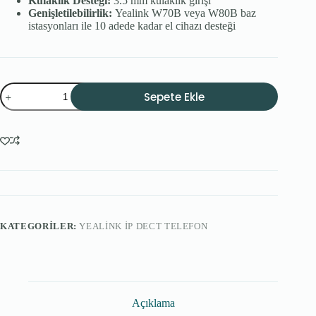
Kulaklık Desteği:
3.5 mm kulaklık girişi
Genişletilebilirlik:
Yealink W70B veya W80B baz
istasyonları ile 10 adede kadar el cihazı desteği
Yealink
Sepete Ekle
W79P(W70B
Baz
ve
W59R
Dect
Telefonu)
adet
KATEGORILER:
YEALINK İP DECT TELEFON
Açıklama